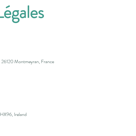
Légales
e, 26120 Montmeyran, France
2HX96, Ireland