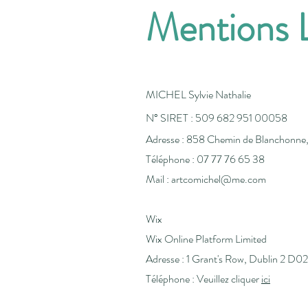
Mentions 
MICHEL Sylvie Nathalie
N° SIRET : 509 682 951 00058
Adresse :
858 C
hem
in de Blanchonn
Téléphone :
07 77 76 65 38
Mail :
artcomichel@me.com
Wix
Wix Online Platform Limited
Adresse :
1 Grant's Row, Dublin 2 D0
Téléphone : Veuillez cliquer
ici