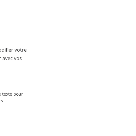
difier votre
r avec vos
e texte pour
rs.