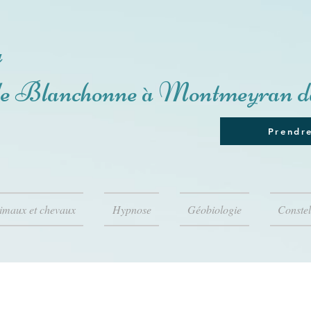
u
de Blanchonne à Montmeyran d
Prendr
nimaux et chevaux
Hypnose
Géobiologie
Constel