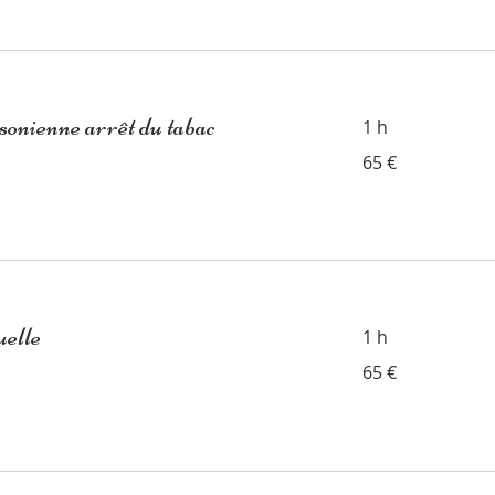
onienne arrêt du tabac
1 h
65
65 €
euros
uelle
1 h
65
65 €
euros