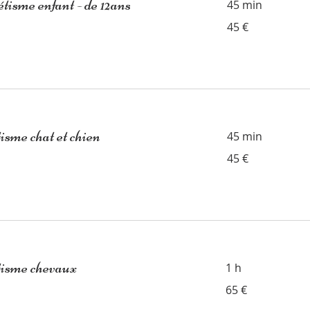
isme enfant - de 12ans
45 min
45
45 €
euros
sme chat et chien
45 min
45
45 €
euros
isme chevaux
1 h
65
65 €
euros