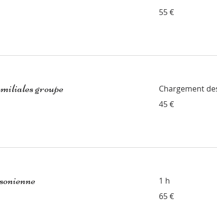
55
55 €
euros
amiliales groupe
Chargement des 
45
45 €
euros
sonienne
1 h
65
65 €
euros