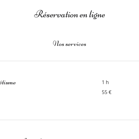
Réservation en ligne
Nos services
étisme
1 h
55
55 €
euros