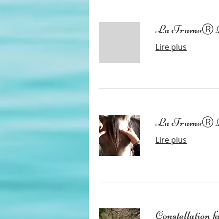
La TrameⓇ 
Lire plus
La TrameⓇ An
Lire plus
Constellation f