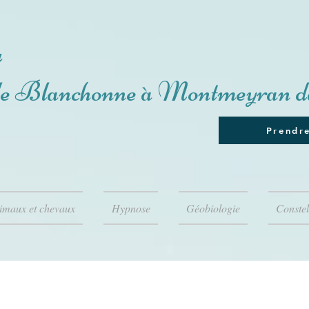
u
de Blanchonne à Montmeyran d
Prendr
nimaux et chevaux
Hypnose
Géobiologie
Constel