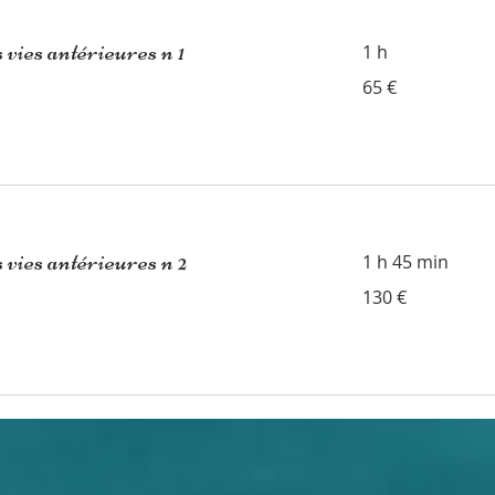
 vies antérieures n 1
1 h
65
65 €
euros
 vies antérieures n 2
1 h 45 min
130
130 €
euros